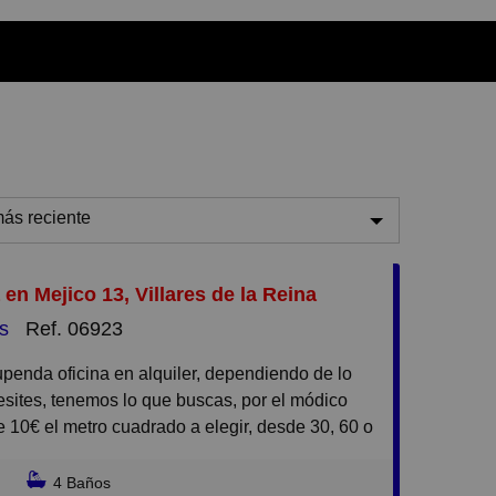
ás reciente
ás reciente
 en Mejico 13, Villares de la Reina
enos reciente
s
Ref. 06923
aratos
aros
sites, tenemos lo que buscas, por el módico
equeños
e 10€ el metro cuadrado a elegir, desde 30, 60 o
os con todos los gastos incluidos como la
randes
ón, la luz y la limpieza.
4 Baños