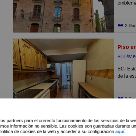
cómodo,
emblemá
cubo bla
El edifi
Seguido 
amplias 
2 Do
mucha lu
Dispone 
Piso e
Al fondo
empotra
cm. y co
800/Me
cuerpos 
Los mate
calle.
centro.
EG- Estupendo piso muy luminoso en la zona del paseo
de la es
Los Suel
Merece l
Los suel
Merece l
3 Do
persona 
Al entra
empotrad
Piso e
amueblad
os partners para el correcto funcionamiento de los servicios de la w
amos información no sensible. Las cookies son guardadas durante u
electrod
750/Me
política de cookies de la web y acceder a su configuración
aquí
.