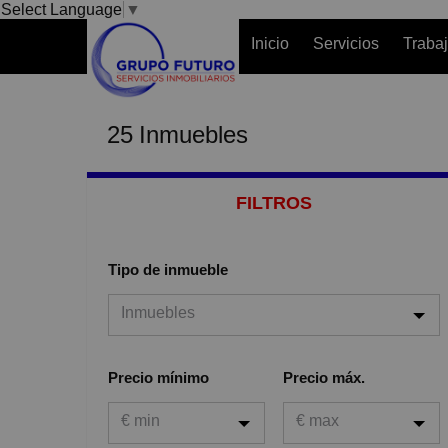
Select Language
▼
Inicio
Servicios
Traba
25
Inmuebles
FILTROS
Tipo de inmueble
Inmuebles
Inmuebles
Precio mínimo
Precio máx.
Viviendas
€ min
€ max
Garaje