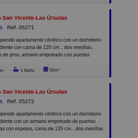
ños en la misma planta.
n San Vicente-Las Úrsulas
ficina en un edificio de coworking, con sala de
s
Ref. 05271
s, sala office, es un concepto nuevo y muy
or para gente emprendedora para que pueda
 despacho para atender a clientes, firmar
iente con cama de 135 cm. , dos mesillas,
s, como abogados, agentes comerciales, el que
 de pino, armario empotrado con puertas
 un espacio para poder recibir y hacer
as con puertas de espejo.
s.
50m²
rm
1 Baño
 independiente con sofás y mesa baja, televisión
lquier aclaración, llámame y te informo.
e de comedor.
n San Vicente-Las Úrsulas
na completamente amueblada con todos los
s
Ref. 05272
omésticos y con los muebles abajo y arriba.
completo con bañera y bidet.
iente con un armario empotrado de puertas
as con espejos, cama de 135 cm. , dos mesillas
e tarima.
ro en color pino.