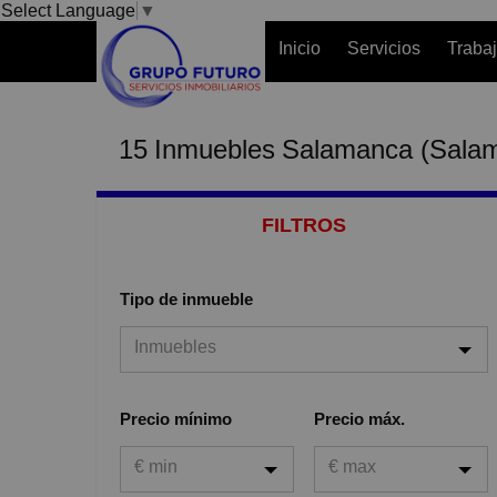
Select Language
▼
Inicio
Servicios
Traba
15
Inmuebles
Salamanca (Sala
FILTROS
Tipo de inmueble
Inmuebles
Inmuebles
Precio mínimo
Precio máx.
Viviendas
€ min
€ max
Garaje