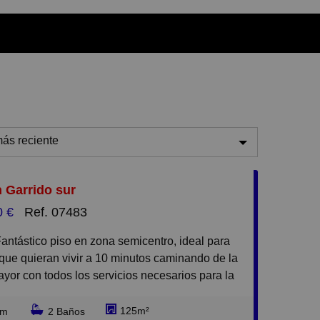
ás reciente
ás reciente
n Garrido sur
enos reciente
0 €
Ref. 07483
aratos
aros
 que quieran vivir a 10 minutos caminando de la
equeños
yor con todos los servicios necesarios para la
ria. El piso tiene muy cercanos colegios,
randes
cados y tambien esta a 5 minutos del Corte
125m²
rm
2 Baños